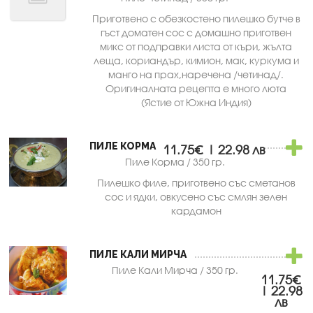
Приготвено с обезкостено пилешко бутче в
гъст доматен сос с домашно приготвен
микс от подправки листа от къри, жълта
леща, кориандър, кимион, мак, куркума и
манго на прах,наречена /четинад/.
Оригиналната рецепта е много люта
(Ястие от Южна Индия)
ПИЛЕ КОРМА
11.75€ | 22.98 лв
Пиле Корма / 350 гр.
Пилешко филе, приготвено със сметанов
сос и ядки, овкусено със смлян зелен
кардамон
ПИЛЕ КАЛИ МИРЧА
Пиле Кали Мирча / 350 гр.
11.75€
| 22.98
лв