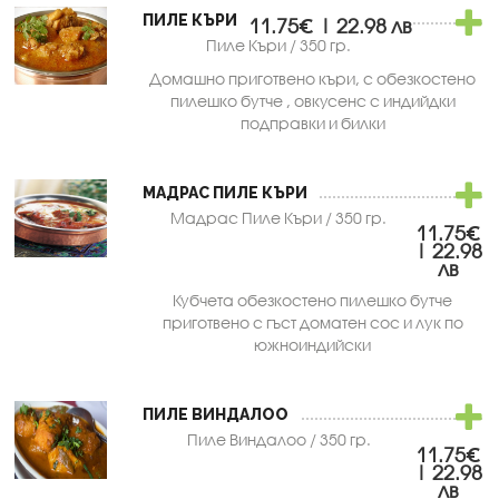
ПИЛЕ КЪРИ
11.75€ | 22.98 лв
Пиле Къри / 350 гр.
Домашно приготвено къри, с обезкостено
пилешко бутче , овкусенс с индийдки
подправки и билки
МАДРАС ПИЛЕ КЪРИ
Мадрас Пиле Къри / 350 гр.
11.75€
| 22.98
лв
Кубчета обезкостено пилешко бутче
приготвено с гъст доматен сос и лук по
южноиндийски
ПИЛЕ ВИНДАЛОО
Пиле Виндалоо / 350 гр.
11.75€
| 22.98
лв