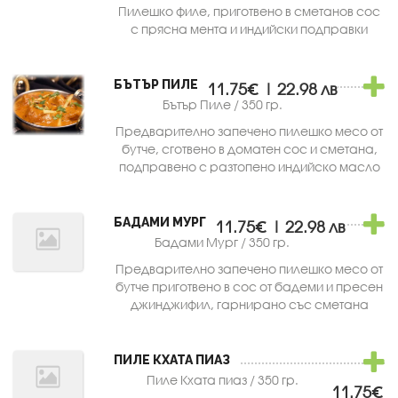
Пилешко филе, приготвено в сметанов сос
с прясна мента и индийски подправки
БЪТЪР ПИЛЕ
11.75€ | 22.98 лв
Бътър Пиле / 350 гр.
Предварително запечено пилешко месо от
бутче, сготвено в доматен сос и сметана,
подправено с разтопено индийско масло
БАДАМИ МУРГ
11.75€ | 22.98 лв
Бадами Мург / 350 гр.
Предварително запечено пилешко месо от
бутче приготвено в сос от бадеми и пресен
джинджифил, гарнирано със сметана
ПИЛЕ КХАТА ПИАЗ
Пиле Кхата пиаз / 350 гр.
11.75€