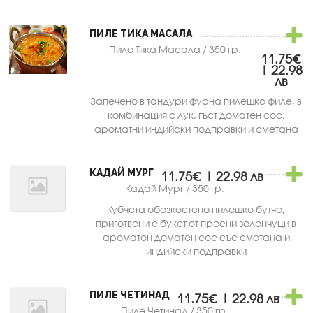
ПИЛЕ ТИКА МАСАЛА
Пиле Тика Масала / 350 гр.
11.75€
| 22.98
лв
Запечено в тандури фурна пилешко филе, в
комбинация с лук, гъст доматен сос,
ароматни индийски подправки и сметана
КАДАЙ МУРГ
11.75€ | 22.98 лв
Кадай Мург / 350 гр.
Кубчета обезкостено пилешко бутче,
приготвени с букет от пресни зеленчуци в
ароматен доматен сос със сметана и
индийски подправки
ПИЛЕ ЧЕТИНАД
11.75€ | 22.98 лв
Пиле Четинад / 350 гр.