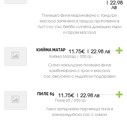
| 22.98
лв
Пилешко филе мариновано с тандури
масала запечено в тандур,приготвено в
гъст сос със бейби лукчета,домашно къри
и гарам масала
КИЙМА МАТАР
11.75€ | 22.98 лв
Кийма Матар / 350 гр.
Ситно накълцано пилешко филе
комбинирано с грах и масала
сос,овкусено с индийски подправки
ПИЛЕ 65
11.75€ | 22.98 лв
Пиле 65 / 350 гр.
Леко запържени парченца пиле в
южноиндийски сос с лимон