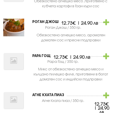
Обезкостено агнешко месо ,приготвено с
кубчета картофи в Гоан къри сос
РОГАН ДЖОШ
12.73€ | 24.90 лв
Роган Джош / 350 гр.
Обезкостено агнешко месо, ароматен
доматен сос и пресни подправки
РАРА ГОЩ
12.73€ | 24.90 лв
Рара Гощ / 350 гр.
Микс от обезкостено агнешко месо и
кълцано пилешко филе, приготвени в богат
доматен сос и индийски подправки
АГНЕ КХАТА ПИАЗ
Агне Кхата пиаз / 350 гр.
12.73€
| 24.90
лв