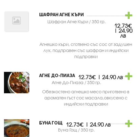
ШАФРАН АГНЕ КЪРИ
Шафран Агне Къри / 350 гр.
12.73€
| 24.90
лв
Агнешко къри, сготвено със сос от задушен
лук, подправен със шафран и индийски
подправки
АГНЕ ДО-ПИАЗА
12.73€ | 24.90 лв
Агне До-Пиаза / 350 гр.
Обезкостено агнешко месо приготвено в
ароматен гъст сос масала,овкусено с
индийски подправки
БУНА ГОЩ
12.73€ | 24.90 лв
Буна Гощ / 350 гр.