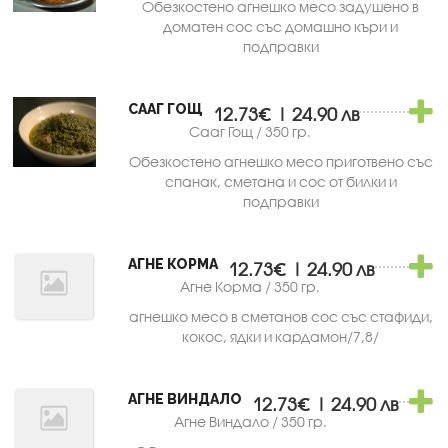
Обезкостено агнешко месо задушено в
доматен сос със домашно къри и
подправки
СААГ ГОЩ
12.73€ | 24.90 лв
Сааг Гощ / 350 гр.
Обезкостено агнешко месо приготвено със
спанак, сметана и сос от билки и
подправки
АГНЕ КОРМА
12.73€ | 24.90 лв
Агне Корма / 350 гр.
агнешко месо в сметанов сос със стафиди,
кокос, ядки и кардамон/7,8/
АГНЕ ВИНДАЛО
12.73€ | 24.90 лв
Агне Виндало / 350 гр.